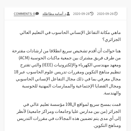
AUTHOR
LAST
PUBLISHED
2020-09-26
2020-09-28
د. أسامه مطاطله
COMMENTS: 0
MODIFIED
DATE
DATE
ماهي مكانة التفاعل الإنساني الحاسوب في التعليم العالي
الجزائري؟
هنا حوالت أن أقدم تشخيص سريع انطلاقا من ارشادات مقترحة
من طرف فريق مشترك بين جمعية ماكنات الحوسبة (ACM)
ومعهد مهندسي الكهرباء والإلكترونيات (IEEE) والتي تقترح
تنظيم مناهج التكوين ومقررات تدريس علوم الحاسوب عبر 18
مجال معرفي بما في ذلك مجال التفاعل الإنساني الحاسوبي
ومجال القضايا الإجتماعية والممارسات المهنية للحوسبة
والهندسة.
قمت بمسح سريع لمواقع ال108 مؤسسة تعليم عالي في
الجزائر (من بين مدارس عليا وجامعات ومراكز جامعية) لأنظر
إلى أي مدى يتم تضمين هذه المجالات في مقررات التدريس
ومناهج التكوين.