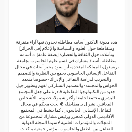
هذه مدونة الدكتور أسامه مطاطله تجدون فيها آراء متفرقة
ومتقاطعة حول العلوم والسياسة والإعلام [في الجزائر]
وتأملات حول الثقافة والحضارة [بصفة عامة]. د. أسامه
مطاطله، أستاذ مشارك في قسم علوم الحاسوب بجامعة
بريستول، المملكة المتحدة، أين يقود مخبر أبحاث في مجال
التفاعل الإنساني الحاسوبي يجمع بين النظرية والتصميم
والتجريب لدراسة التفاعل والإدراك -خصوصا متعدد
الحواس والمجسد- والتصميم التشاركي لفهم وتطوير جيل
جديد من التكنولوجيا التفاعلية قادرة على جعل المجتمع
البشري مجتمعا جامعا وأكثر شمولا، خصوصا للأشخاص
المعاقين. نشر ل د. مطاطله 45 بحث محكم في مجال
التفاعل الإنساني الحاسوبي، كما ينشط في المجتمع
الأكاديمي الدولي كمحرر ورئيس مشارك لمجموعة من
المجلات والمؤتمرات العلمية لاسيما المجلة الدولية
للتفاعل بين الطفل والحاسوب، مؤتمر جمعية ماكنات